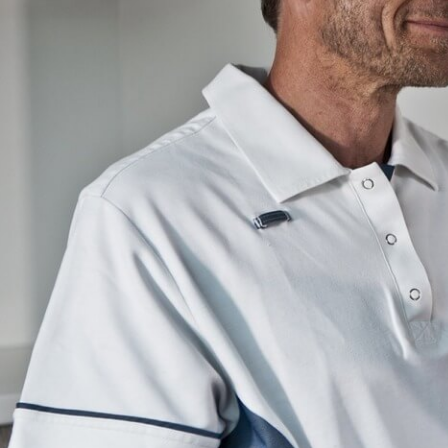
Format, Ideal f
(DVT)
EIZO RX270 21 Z
humanmedizini
Befundung