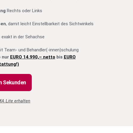
ung
Rechts oder Links
sen
, damit leicht Einstellbarkeit des Sichtwinkels
g
exakt in der Sehachse
t Team- und Behandler(-innen)schulung
b nur
EURO 14.990,– netto
bis
EURO
tattung!)
en Sekunden
A Lite erhalten