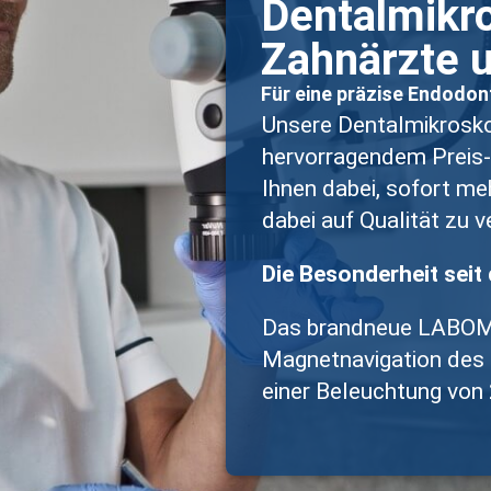
Dentalmikr
ür 3D Ansichten
Zahnärzte 
oll
Für eine präzise Endodont
sche
Unsere Dentalmikrosk
hervorragendem Preis-
Ihnen dabei, sofort me
dabei auf Qualität zu v
Die Besonderheit seit 
Das brandneue LABOME
Magnetnavigation des
einer Beleuchtung von