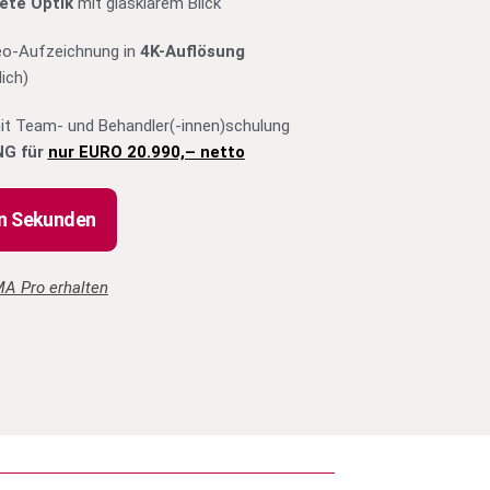
ete Optik
mit glasklarem Blick
deo-Aufzeichnung in
4K-Auflösung
ich)
t Team- und Behandler(-innen)schulung
NG für
nur EURO 20.990,– netto
en Sekunden
A Pro erhalten