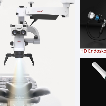
ür 3D Ansichten
oll
sche