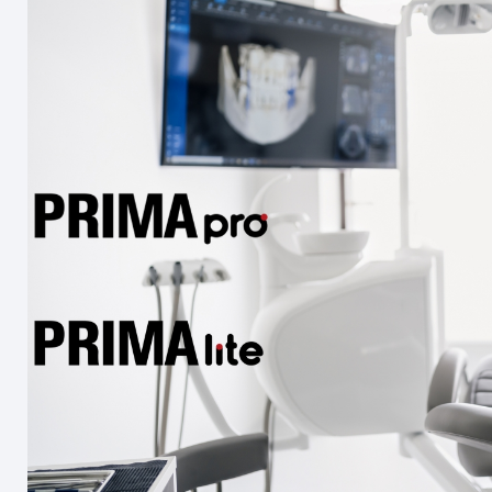
Format, Ideal f
(DVT)
EIZO RX270 21 Z
humanmedizini
Befundung