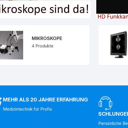
MIKROSKOPE
4
Produkte
MEHR ALS 20 JAHRE ERFAHRUNG
Medizintechnik für Profis
SCHLUNGE
Persönliche 