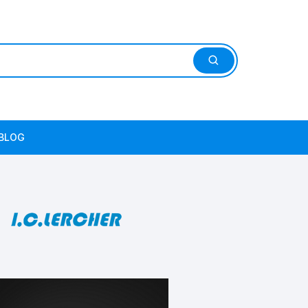
BLOG
2022