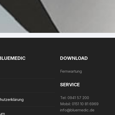
BLUEMEDIC
DOWNLOAD
Fernwartung
SERVICE
Tel:
0941 57 200
hutzerklärung
Mobil:
0151 10 81 6969
info@bluemedic.de
sum