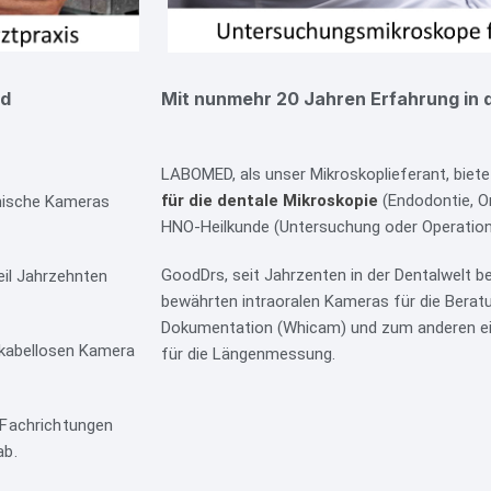
nd
Mit nunmehr 20 Jahren Erfahrung in 
LABOMED, als unser Mikroskoplieferant, biet
für die dentale Mikroskopie
(Endodontie, Ora
inische Kameras
HNO-Heilkunde (Untersuchung oder Operation
GoodDrs, seit Jahrzenten in der Dentalwelt b
eil Jahrzehnten
bewährten intraoralen Kameras für die Beratu
Dokumentation (Whicam) und zum anderen ei
r kabellosen Kamera
für die Längenmessung.
 Fachrichtungen
ab.